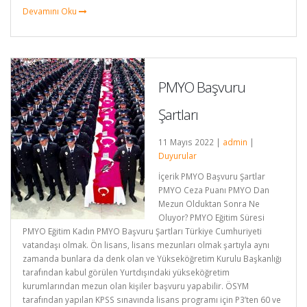
Devamını Oku
PMYO Başvuru
Şartları
11 Mayıs 2022 |
admin
|
Duyurular
İçerik PMYO Başvuru Şartlar
PMYO Ceza Puanı PMYO Dan
Mezun Olduktan Sonra Ne
Oluyor? PMYO Eğitim Süresi
PMYO Eğitim Kadın PMYO Başvuru Şartları Türkiye Cumhuriyeti
vatandaşı olmak. Ön lisans, lisans mezunları olmak şartıyla aynı
zamanda bunlara da denk olan ve Yükseköğretim Kurulu Başkanlığı
tarafından kabul görülen Yurtdışındaki yükseköğretim
kurumlarından mezun olan kişiler başvuru yapabilir. ÖSYM
tarafından yapılan KPSS sınavında lisans programı için P3’ten 60 ve