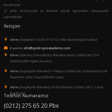
kurulmuştur.
27 yıldır profesyonel ve bilimsel olarak öğrencilere danışmanlık
yapmaktadır.
İletişim
Adres:
Büyükdere Cd.No 57 K.5 D.5 Mecidiyeköy/Şişli/İstanbul
E-posta:
info@sprint-sporakademisi.com
Adres:
Bakırköy Zuhuratbaba Mahallesi İncirli Caddesi No 25/5
Bakırköy (Etkin Eğitim Kurumu)
Adres:
Büyükşehir Mahallesi 19 Mayıs Caddesi No 16 Beylikdüzü Vali
Muammer Güler Sosyal Bilimler Lisesi
Adres:
Başakşehir Mahallesi, Erdem Beyazıt Caddesi, NO-1 3.Etap
Başakşehir
Telefon Numaramız
(0212) 275 65 20 Pbx