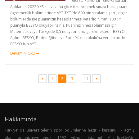
BESYO Parkurları BESYO Şartlar
Açıklanan 2022 YKS kılavuzuna göre özel yetenek sınavı baraj puanı
öğretmenlik bölümlerinde AYT-TYT ‘de 800 bin sıralama şartı, diğer
bölümlerde ise puanınızın hesaplanması yeterlidir. Yani 100 TYT
puanıyla BESYO okuyabilirsiniz. Puanınızın hesaplanması için
Matematik veya Türkçede 0,5 net yapmanız gerekmektedir BESYO
Açılımı BESYO, Beden Eğitimi ve Spor Yüksekokulu’na verilen addır
BESYO İçin AYT...
Devamını Oku
…
1
2
3
11
Hakkımızda
Türkiye’ de üniversitelerin spor bölümlerine hazırlık kursunu ilk açmış
olan organizasyonumuz, 1992 yılında İstanbul Mecidiyeköy’de