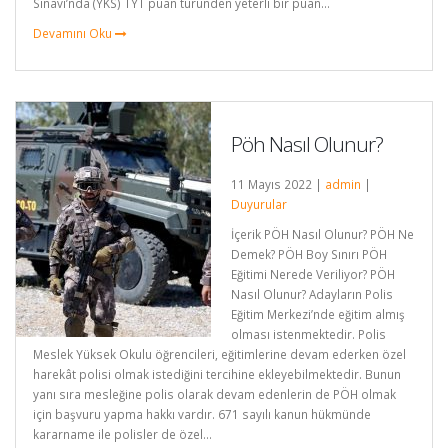
Sınavı’nda (YKS) TYT puan türünden yeterli bir puan...
Devamını Oku
Pöh Nasıl Olunur?
11 Mayıs 2022 |
admin
|
Duyurular
İçerik PÖH Nasıl Olunur? PÖH Ne
Demek? PÖH Boy Sınırı PÖH
Eğitimi Nerede Veriliyor? PÖH
Nasıl Olunur? Adayların Polis
Eğitim Merkezi’nde eğitim almış
olması istenmektedir. Polis
Meslek Yüksek Okulu öğrencileri, eğitimlerine devam ederken özel
harekât polisi olmak istediğini tercihine ekleyebilmektedir. Bunun
yanı sıra mesleğine polis olarak devam edenlerin de PÖH olmak
için başvuru yapma hakkı vardır. 671 sayılı kanun hükmünde
kararname ile polisler de özel...