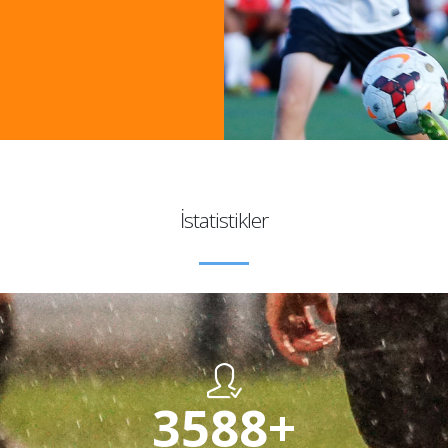
Meral ALTUN
Öğrenci - İstanbul Üniversitesi
İstatistikler
3600
+