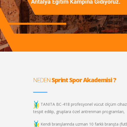
NEDEN
Sprint Spor Akademisi ?
TANITA BC-418 profesyonel vücut ölçüm cihazı il
tespit edilip, gruplara özel antrenman programları,
Kendi branşlarında uzman 10 farklı branşta (futb