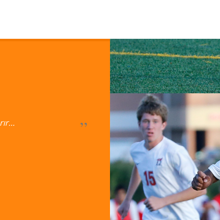
rır…
Sprint Spor Akademisi benim
oldu. Besyo okuyup okumamak
yapabilir miyim diye düşünü
emin değildim. Sonra lisede k
Sprint Spor Akademisi’yle tan
ve içten ki hocalarla arkadaş 
tecrübeli, kaliteli hocalar ve 
KAZANDIRIR…