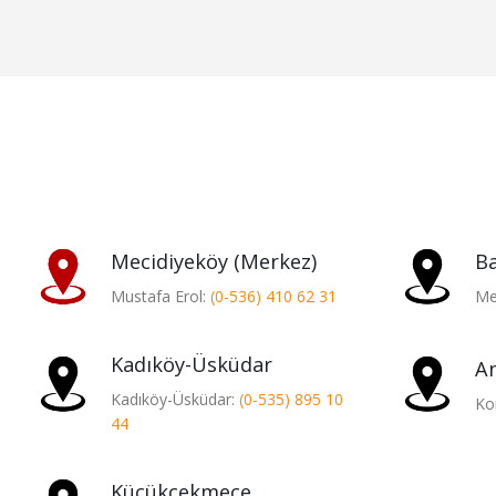
Mecidiyeköy (Merkez)
Ba
Mustafa Erol:
(0-536) 410 62 31
Me
Kadıköy-Üsküdar
A
Kadıköy-Üsküdar:
(0-535) 895 10
Ko
44
Küçükçekmece