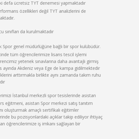
iki defa ücretsiz TYT denemesi yapmaktadır
rformans özellikleri değil TYT analizlerini de
aktadır.
 sınıfları da kurulmaktadır
k Spor genel müdürlüğüne bağlı bir spor kulübüdür.
inde tüm öğrencilerimize lisans tescil işlemi
ğrencimiz yetenek sınavlarına daha avantajlı girmiş
ıs ayında Akdeniz veya Ege de kampa gidilmektedir
klerini arttırmakla birlikte aynı zamanda takım ruhu
dır
imizi İstanbul merkezli spor tesislerinde asistan
ers eğitmeni, asistan Spor merkezi satış tanıtım
nı oluşturmak amaçlı sertifikalı eğitimler
inde bu pozisyonlardaki açıklar takip ediliyor ihtiyaç
an öğrencilerimize iş imkanı sağlayan bir