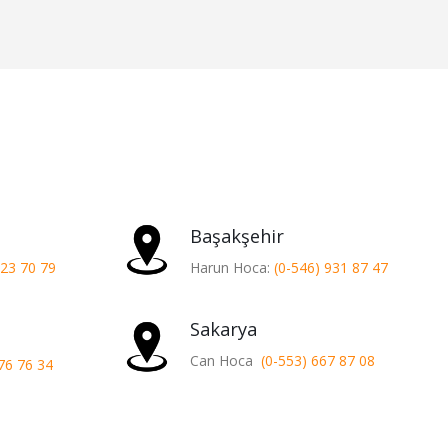
Başakşehir
423 70 79
Harun Hoca:
(0-546) 931 87 47
Sakarya
Can Hoca
(0-553) 667 87 08
76 76 34