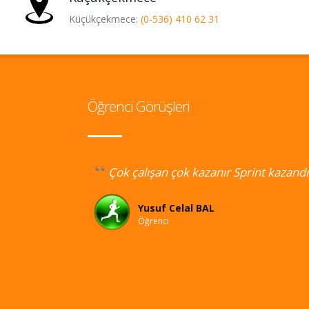
Küçükçekmece:
(0-536) 410 62 31
Öğrenci Görüşleri
iden çok daha
Çok çalışan çok kazanır Sprint kazandı
kurs
slu
Yusuf Celal BAL
üm ekip
Öğrenci
 Sprint!