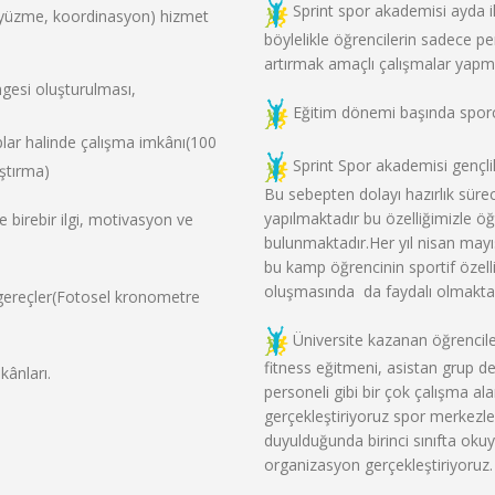
Sprint spor akademisi ayda 
, yüzme, koordinasyon) hizmet
böylelikle öğrencilerin sadece pe
artırmak amaçlı çalışmalar yapm
gesi oluşturulması,
Eğitim dönemi başında sporcu
plar halinde çalışma imkânı(100
Sprint Spor akademisi gençli
ıştırma)
Bu sebepten dolayı hazırlık sürec
yapılmaktadır bu özelliğimizle ö
birebir ilgi, motivasyon ve
bulunmaktadır.Her yıl nisan may
bu kamp öğrencinin sportif özelli
oluşmasında da faydalı olmakta
gereçler(Fotosel kronometre
Üniversite kazanan öğrenciler
fitness eğitmeni, asistan grup d
ânları.
personeli gibi bir çok çalışma ala
gerçekleştiriyoruz spor merkezler
duyulduğunda birinci sınıfta okuy
organizasyon gerçekleştiriyoruz.