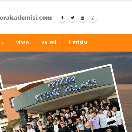
porakademisi.com
VIDEO
GALERI
İLETIŞIM