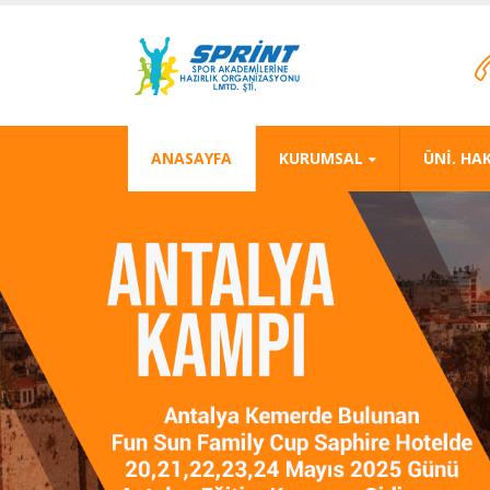
ANASAYFA
KURUMSAL
ÜNİ. HA