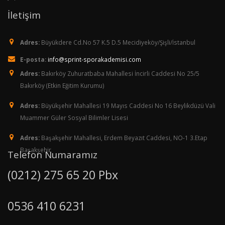
İletişim
Adres:
Büyükdere Cd.No 57 K.5 D.5 Mecidiyeköy/Şişli/İstanbul
E-posta:
info@sprint-sporakademisi.com
Adres:
Bakırköy Zuhuratbaba Mahallesi İncirli Caddesi No 25/5
Bakırköy (Etkin Eğitim Kurumu)
Adres:
Büyükşehir Mahallesi 19 Mayıs Caddesi No 16 Beylikdüzü Vali
Muammer Güler Sosyal Bilimler Lisesi
Adres:
Başakşehir Mahallesi, Erdem Beyazıt Caddesi, NO-1 3.Etap
Başakşehir
Telefon Numaramız
(0212) 275 65 20 Pbx
0536 410 6231