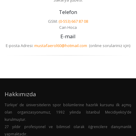
Sakarya şubesi.
Telefon
GSM:
(0-553) 667 87 08
Can Hoca
E-mail
E-posta Adresi:
mustafaerol60@hotmail.com
(online sorulariniz için)
Hakkımızda
Türkiye’ de üniversitelerin spor bölümlerine hazırlık kursunu ilk açmış
olan organizasyonumuz, 1992 yılında İstanbul Mecidiyeköy’de
kurulmuştur.
27 yıldır profesyonel ve bilimsel olarak öğrencilere danışmanlık
yapmaktadır.