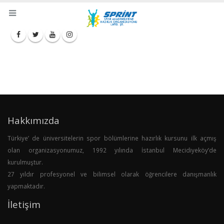
Hakkımızda
Türkiye’ de üniversitelerin spor bölümlerine hazırlık kursunu ilk açmış
olan organizasyonumuz, 1992 yılında İstanbul Mecidiyeköy’de
kurulmuştur.
27 yıldır profesyonel ve bilimsel olarak öğrencilere danışmanlık
yapmaktadır.
İletişim