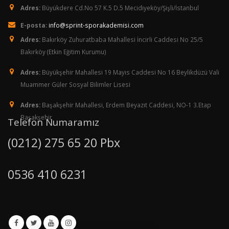
Adres:
Büyükdere Cd.No 57 K.5 D.5 Mecidiyeköy/Şişli/İstanbul
E-posta:
info@sprint-sporakademisi.com
Adres:
Bakırköy Zuhuratbaba Mahallesi İncirli Caddesi No 25/5
Bakırköy (Etkin Eğitim Kurumu)
Adres:
Büyükşehir Mahallesi 19 Mayıs Caddesi No 16 Beylikdüzü Vali
Muammer Güler Sosyal Bilimler Lisesi
Adres:
Başakşehir Mahallesi, Erdem Beyazıt Caddesi, NO-1 3.Etap
Başakşehir
Telefon Numaramız
(0212) 275 65 20 Pbx
0536 410 6231