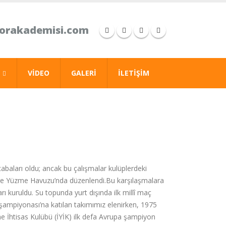
porakademisi.com
VIDEO
GALERI
İLETIŞIM
baları oldu; ancak bu çalışmalar kulüplerdeki
dere Yüzme Havuzu’nda düzenlendi.Bu karşılaşmalara
ı kuruldu. Su topunda yurt dışında ilk millî maç
a şampiyonası’na katılan takımımız elenirken, 1975
me İhtisas Kulübü (İYİK) ilk defa Avrupa şampiyon