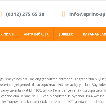
(0212) 275 65 20
info@sprint-s
KKINDA
ANTRENÖRLER
ŞUBELER
KAZANANLAR
elişmeye başladı. Başlangıçta yüzme antrenörü Tegethoff’un büyük ça
yeterince gelişemedi. İlk su topu maçı 1931’de açılışı yapılan, Büyük
aray takımları katıldı. 1932 yılında Fenerbahçe ve İSKİ su topu takımlar
inde yabancılarla ilk maç ise 1937’de Macaristan ile oynandı. 1966 Avrup
ler Turnuvası’na katılan ilk takımımız oldu. 1979 yılında İstanbul Yüz