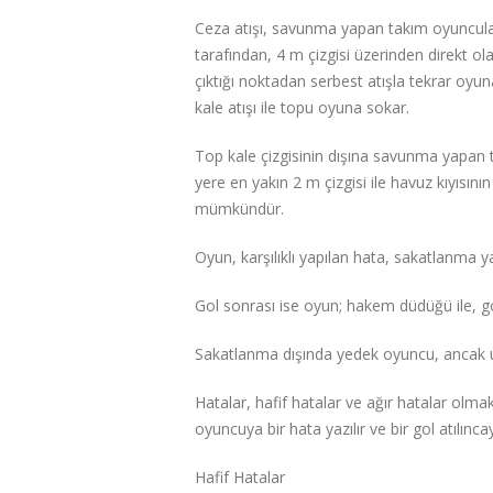
Ceza atışı, savunma yapan takım oyuncuların
tarafından, 4 m çizgisi üzerinden direkt o
çıktığı noktadan serbest atışla tekrar oyun
kale atışı ile topu oyuna sokar.
Top kale çizgisinin dışına savunma yapan ta
yere en yakın 2 m çizgisi ile havuz kıyısın
mümkündür.
Oyun, karşılıklı yapılan hata, sakatlanma 
Gol sonrası ise oyun; hakem düdüğü ile, go
Sakatlanma dışında yedek oyuncu, ancak uz
Hatalar, hafif hatalar ve ağır hatalar olmak 
oyuncuya bir hata yazılır ve bir gol atılınc
Hafif Hatalar