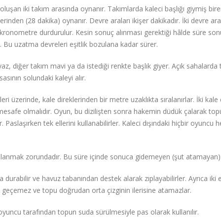
luşan iki takım arasında oynanır. Takımlarda kaleci başlığı giymiş bire
rinden (28 dakika) oynanır. Devre araları ikişer dakikadır. İki devre ar
kronometre durdurulur. Kesin sonuç alınması gerektiği hâlde süre son
. Bu uzatma devreleri eşitlik bozulana kadar sürer.
az, diğer takım mavi ya da istediği renkte başlık giyer. Açık sahalarda t
ının solundaki kaleyi alır.
ri üzerinde, kale direklerinden bir metre uzaklıkta sıralanırlar. İki ka
 mesafe olmalıdır. Oyun, bu dizilişten sonra hakemin düdük çalarak top
r. Paslaşırken tek ellerini kullanabilirler. Kaleci dışındaki hiçbir oyun
kullanmak zorundadır. Bu süre içinde sonuca gidemeyen (şut atamayan) 
a durabilir ve havuz tabanından destek alarak zıplayabilirler. Ayrıca iki e
i geçemez ve topu doğrudan orta çizginin ilerisine atamazlar.
 oyuncu tarafından topun suda sürülmesiyle pas olarak kullanılır.