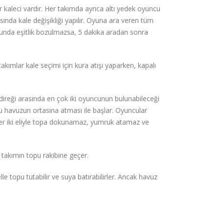
r kaleci vardır. Her takımda ayrıca altı yedek oyuncu
asında kale değişikliği yapılır. Oyuna ara veren tüm
unda eşitlik bozulmazsa, 5 dakika aradan sonra
akımlar kale seçimi için kura atışı yaparken, kapalı
le direği arasında en çok iki oyuncunun bulunabileceği
u havuzun ortasına atması ile başlar. Oyuncular
cu her iki eliyle topa dokunamaz, yumruk atamaz ve
takımın topu rakibine geçer.
lle topu tutabilir ve suya batırabilirler. Ancak havuz