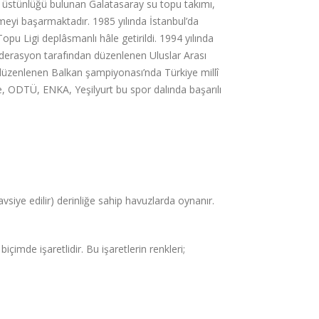
r üstünlüğü bulunan Galatasaray su topu takımı,
rmeyi başarmaktadır. 1985 yılında İstanbul’da
u Ligi deplâsmanlı hâle getirildi. 1994 yılında
federasyon tarafından düzenlenen Uluslar Arası
a düzenlenen Balkan şampiyonası’nda Türkiye millî
e, ODTÜ, ENKA, Yeşilyurt bu spor dalında başarılı
siye edilir) derinliğe sahip havuzlarda oynanır.
içimde işaretlidir. Bu işaretlerin renkleri;