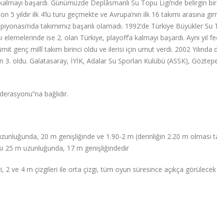
a kalmayı başardı. Günümüzde Deplâsmanlı Su Topu Ligi’nde belirgin bi
 5 yıldır ilk 4’lü turu geçmekte ve Avrupa’nın ilk 16 takımı arasına gi
onası’nda takımımız başarılı olamadı. 1992’de Türkiye Büyükler Su Top
 elemelerinde ise 2. olan Türkiye, playoff’a kalmayı başardı. Aynı yıl 
t genç millî takım birinci oldu ve ilerisi için umut verdi. 2002 Yılınd
 3. oldu. Galatasaray, İYİK, Adalar Su Sporları Kulübü (ASSK), Göztep
derasyonu”na bağlıdır.
zunluğunda, 20 m genişliğinde ve 1.90-2 m (derinliğin 2.20 m olması tav
sı 25 m uzunluğunda, 17 m genişliğindedir
, 2 ve 4 m çizgileri ile orta çizgi, tüm oyun süresince açıkça görülecek b