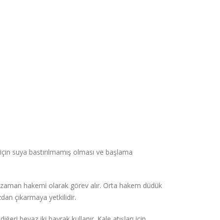
i için suya bastırılmamış olması ve başlama
de zaman hakemi olarak görev alır. Orta hakem düdük
an çıkarmaya yetkilidir.
eri beyaz iki bayrak kullanır. Kale atışları için