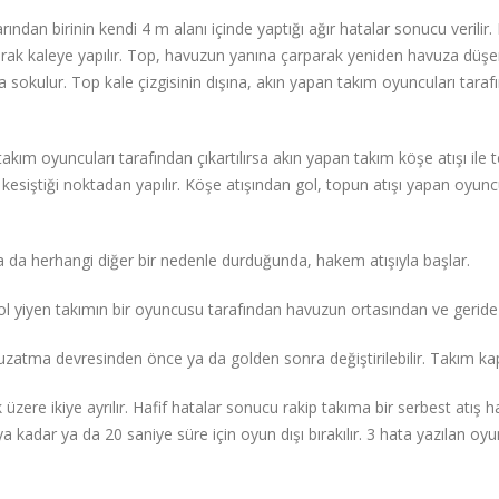
dan birinin kendi 4 m alanı içinde yaptığı ağır hatalar sonucu verilir. 
larak kaleye yapılır. Top, havuzun yanına çarparak yeniden havuza düşer
a sokulur. Top kale çizgisinin dışına, akın yapan takım oyuncuları tara
kım oyuncuları tarafından çıkartılırsa akın yapan takım köşe atışı ile t
ın kesiştiği noktadan yapılır. Köşe atışından gol, topun atışı yapan oyu
ya da herhangi diğer bir nedenle durduğunda, hakem atışıyla başlar.
l yiyen takımın bir oyuncusu tarafından havuzun ortasından ve geride 
atma devresinden önce ya da golden sonra değiştirilebilir. Takım kapta
üzere ikiye ayrılır. Hafif hatalar sonucu rakip takıma bir serbest atış ha
aya kadar ya da 20 saniye süre için oyun dışı bırakılır. 3 hata yazılan 