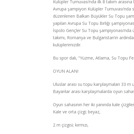
Kulüpler Turnuvası’nda ilk 8 takım arasın
Avrupa şampiyon Kulüpler Turnuvası’nda son
düzenlenen Balkan Büyükler Su Topu şampiy
yapılan Avrupa Su Topu Birliği şampiyonası
İspolo Gençler Su Topu şampiyonası’nda ümi
takımı, Romanya ve Bulgaristan’ın ardından
kulüplerimizdir.
Bu spor dalı, “Yüzme, Atlama, Su Topu Fe
OYUN ALANI
Uluslar arası su topu karşılaşmaları 33 m u
Bayanlar arası karşılaşmalarda oyun saha
Oyun sahasının her iki yanında kale çizgileri
Kale ve orta çizgi; beyaz,
2 m çizgisi; kırmızı,