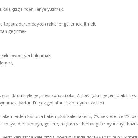
ale çizgisinden ileriye yüzmek,
e topsuz durumdayken rakibi engellemek, itmek,
aman geçirmek.
ikeli davranışta bulunmak,
llemek,
çizgisini bütünüyle geçmesi sonucu olur. Ancak golün geçerli olabilmes
 oynaması şarttır. En çok gol atan takım oyunu kazanır.
 Hakemlerden 2’si orta hakem, 2’si kale hakemi, 2’si sekreter ve 2’si 
latmaya, durdurmaya, gollere, atışlara ve herhangi bir oyuncuyu havuzd
in karşısında kale çizgisi doğrultusunda görev yapar ve biri kırmızı diğ