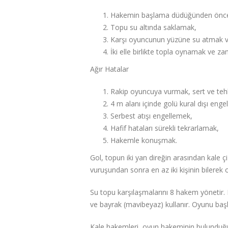
Hakemin başlama düdüğünden önce k
Topu su altında saklamak,
Karşı oyuncunun yüzüne su atmak v
İki elle birlikte topla oynamak ve z
Ağır Hatalar
Rakip oyuncuya vurmak, sert ve tehl
4 m alanı içinde golü kural dışı enge
Serbest atışı engellemek,
Hafif hataları sürekli tekrarlamak,
Hakemle konuşmak.
Gol, topun iki yan direğin arasından kale 
vuruşundan sonra en az iki kişinin bilerek
Su topu karşılaşmalarını 8 hakem yönetir.
ve bayrak (mavibeyaz) kullanır. Oyunu baş
Kale hakemleri, oyun hakeminin bulunduğu yer