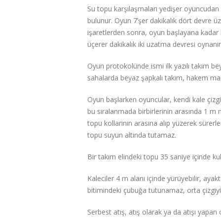
Su topu karşılaşmaları yedişer oyuncudan o
bulunur. Oyun 7’şer dakikalık dört devre üze
işaretlerden sonra, oyun başlayana kadar 
üçerer dakikalık iki uzatma devresi oynanır
Oyun protokolünde ismi ilk yazılı takım bey
sahalarda beyaz şapkalı takım, hakem masas
Oyun başlarken oyuncular, kendi kale çizgile
bu sıralanmada birbirlerinin arasında 1 m
topu kollarının arasına alıp yüzerek sürerle
topu suyun altında tutamaz.
Bir takım elindeki topu 35 saniye içinde 
Kaleciler 4 m alanı içinde yürüyebilir, ayakt
bitimindeki çubuğa tutunamaz, orta çizgiy
Serbest atış, atış olarak ya da atışı yapan