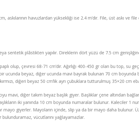
m, askılarının havuzlardan yüksekliği ise 2.4 m’dir. File, üst askı ve file 
veya sentetik plâstikten yapılır. Direklerin dört yüzü de 7.5 cm genişliğ
supaplı olup, çevresi 68-71 cm’dir. Ağırlığı 400-450 gr olan bu top, su
 bir ucunda beyaz, diğer ucunda mavi bayrak bulunan 70 cm boyunda b
 kırmızı, diğeri beyaz 50 cm’lik ayrı çubuklara tutturulmuş 35×20 cm eba
 koyu mavi, diğer takım beyaz başlık giyer. Başlıklar çene altından bağl
şlıkların iki yanında 10 cm boyunda numaralar bulunur. Kaleciler 1 num
ar mayo giyerler. Mayoların içinde, slip ya da bir mayo daha bulunur.
lar bulunduramaz, vücutlarını yağlayamazlar.