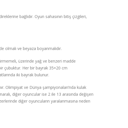
direklerine bağlıdır. Oyun sahasının bitiş çizgileri,
inde olmalı ve beyaza boyanmalıdır.
 geçirmemeli, üzerinde yağ ve benzeri madde
ir çubuktur. Her bir bayrak 35×20 cm
tlarında iki bayrak bulunur.
anır. Olimpiyat ve Dünya şampiyonaları’nda kulak
aralı, diğer oyuncular ise 2 ile 13 arasında değişen
 Üzerlerinde diğer oyuncuların yaralanmasına neden