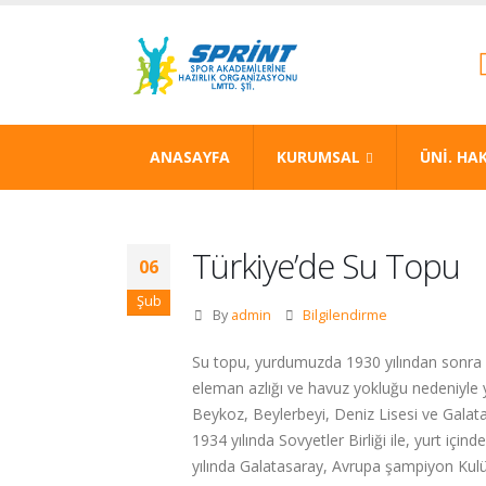
ANASAYFA
KURUMSAL
ÜNİ. HA
Türkiye’de Su Topu
06
Şub
By
admin
Bilgilendirme
Su topu, yurdumuzda 1930 yılından sonra g
eleman azlığı ve havuz yokluğu nedeniyle 
Beykoz, Beylerbeyi, Deniz Lisesi ve Galatas
1934 yılında Sovyetler Birliği ile, yurt iç
yılında Galatasaray, Avrupa şampiyon Kulüp