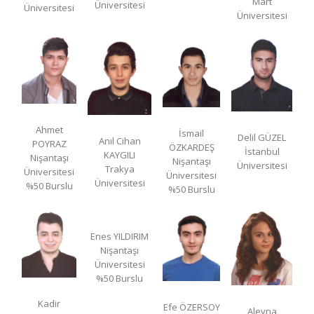
Mart
Üniversitesi
Üniversitesi
Üniversitesi
Ahmet
İsmail
Delil GÜZEL
Anıl Cihan
POYRAZ
ÖZKARDEŞ
İstanbul
KAYGILI
Nişantaşı
Nişantaşı
Üniversitesi
Trakya
Üniversitesi
Üniversitesi
Üniversitesi
%50 Burslu
%50 Burslu
Enes YILDIRIM
Nişantaşı
Üniversitesi
%50 Burslu
Kadir
Efe ÖZERSOY
Aleyna