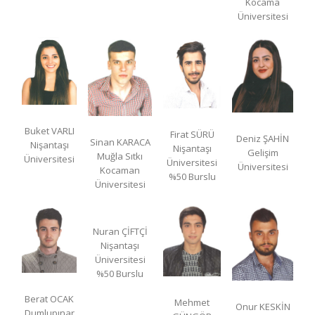
Kocama
Üniversitesi
Buket VARLI
Firat SÜRÜ
Deniz ŞAHİN
Sinan KARACA
Nişantaşı
Nişantaşı
Gelişim
Muğla Sıtkı
Üniversitesi
Üniversitesi
Üniversitesi
Kocaman
%50 Burslu
Üniversitesi
Nuran ÇİFTÇİ
Nişantaşı
Üniversitesi
%50 Burslu
Berat OCAK
Mehmet
Onur KESKİN
Dumlupınar