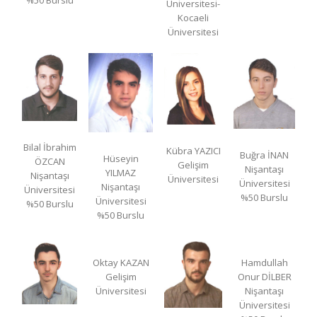
%50 Burslu
Üniversitesi-
Kocaeli
Üniversitesi
Bilal İbrahim
Kübra YAZICI
Buğra İNAN
Hüseyin
ÖZCAN
Gelişim
Nişantaşı
YILMAZ
Nişantaşı
Üniversitesi
Üniversitesi
Nişantaşı
Üniversitesi
%50 Burslu
Üniversitesi
%50 Burslu
%50 Burslu
Oktay KAZAN
Hamdullah
Gelişim
Onur DİLBER
Üniversitesi
Nişantaşı
Üniversitesi