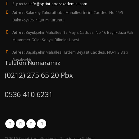
E-posta:
info@sprint-sporakademisi.com
Adres:
Bakırköy Zuhuratbaba Mahallesi İncirli Caddesi No 25/5
Bakırköy (Etkin Eğitim Kurumu)
Adres:
Büyükşehir Mahallesi 19 Mayıs Caddesi No 16 Beylikdüzü Vali
Muammer Güler Sosyal Bilimler Lisesi
Adres:
Başakşehir Mahallesi, Erdem Beyazıt Caddesi, NO-1 3.Etap
Başakşehir
Telefon Numaramız
(0212) 275 65 20 Pbx
0536 410 6231
© 2016 Sprint-Spor Akademisi. Tüm Hakları Saklıdır.