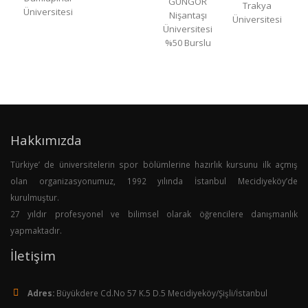
GÜNGÖR
Trakya
Üniversitesi
Nişantaşı
Üniversitesi
Üniversitesi
%50 Burslu
Hakkımızda
Türkiye’ de üniversitelerin spor bölümlerine hazırlık kursunu ilk açmış
olan organizasyonumuz, 1992 yılında İstanbul Mecidiyeköy’de
kurulmuştur.
27 yıldır profesyonel ve bilimsel olarak öğrencilere danışmanlık
yapmaktadır.
İletişim
Adres:
Büyükdere Cd.No 57 K.5 D.5 Mecidiyeköy/Şişli/İstanbul