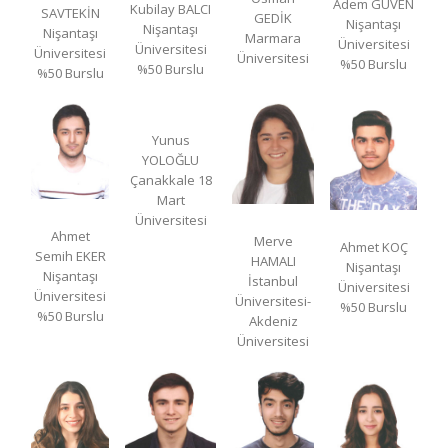
Adem GÜVEN
Kubilay BALCI
SAVTEKİN
GEDİK
Nişantaşı
Nişantaşı
Nişantaşı
Marmara
Üniversitesi
Üniversitesi
Üniversitesi
Üniversitesi
%50 Burslu
%50 Burslu
%50 Burslu
Yunus
YOLOĞLU
Çanakkale 18
Mart
Üniversitesi
Ahmet
Merve
Ahmet KOÇ
Semih EKER
HAMALI
Nişantaşı
Nişantaşı
İstanbul
Üniversitesi
Üniversitesi
Üniversitesi-
%50 Burslu
%50 Burslu
Akdeniz
Üniversitesi