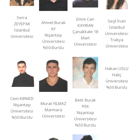
Serra
Emre Can
Seçil İnan
Ahmet Burak
ZEYEPAK
KAYIRAN
İstanbul
AY
İstanbul
Çanakkale 18
Üniversitesi-
Nişantaşı
Üniversitesi
Mart
Trakya
Üniversitesi
Üniversitesi
Üniversitesi
%50 Burslu
Hakan USLU
Haliç
Üniversitesi
%50 Burslu
Cem KIRMIZI
Betir Burak
Murat YILMAZ
Nişantaşı
PEK
Marmara
Üniversitesi
Nişantaşı
Üniversitesi
%50 Burslu
Üniversitesi
%50 Burslu