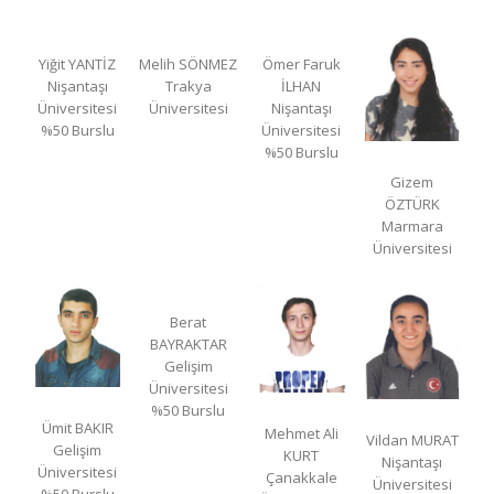
Yiğit YANTİZ
Melih SÖNMEZ
Ömer Faruk
Nişantaşı
Trakya
İLHAN
Üniversitesi
Üniversitesi
Nişantaşı
%50 Burslu
Üniversitesi
%50 Burslu
Gizem
ÖZTÜRK
Marmara
Üniversitesi
Berat
BAYRAKTAR
Gelişim
Üniversitesi
%50 Burslu
Ümit BAKIR
Mehmet Ali
Vildan MURAT
Gelişim
KURT
Nişantaşı
Üniversitesi
Çanakkale
Üniversitesi