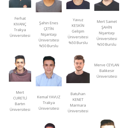
Ferhat
Yavuz
Mert Samet
Şahin Enes
KIVANÇ
KESKİN
ŞAHİN
ÇETİN
Trakya
Gelişim
Nişantaşı
Nişantaşı
Üniversitesi
Üniversitesi
Üniversitesi
Üniversitesi
%50 Burslu
%50 Burslu
%50 Burslu
Merve CEYLAN
Balıkesir
Üniversitesi
Mert
Batuhan
Kemal YAVUZ
CURETLİ
KENET
Trakya
Bartın
Marmara
Üniversitesi
Üniversitesi
Üniversitesi