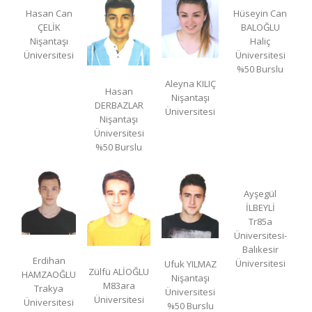
Hasan Can
Hüseyin Can
ÇELİK
BALOĞLU
Nişantaşı
Haliç
Üniversitesi
Üniversitesi
%50 Burslu
Aleyna KILIÇ
Hasan
Nişantaşı
DERBAZLAR
Üniversitesi
Nişantaşı
Üniversitesi
%50 Burslu
Ayşegül
İLBEYLİ
Tr85a
Üniversitesi-
Balıkesir
Erdihan
Üniversitesi
Ufuk YILMAZ
Zülfü ALİOĞLU
HAMZAOĞLU
Nişantaşı
M83ara
Trakya
Üniversitesi
Üniversitesi
Üniversitesi
%50 Burslu