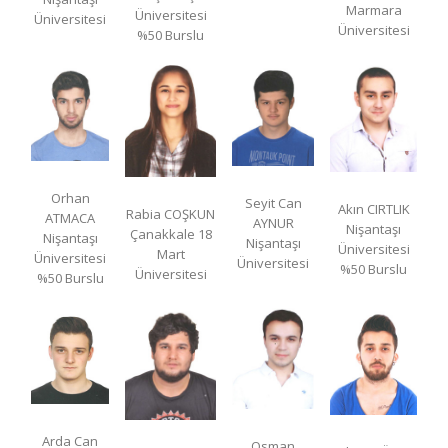
Marmara
Üniversitesi
Üniversitesi
Üniversitesi
%50 Burslu
Orhan
Seyit Can
Akın CIRTLIK
Rabia COŞKUN
ATMACA
AYNUR
Nişantaşı
Çanakkale 18
Nişantaşı
Nişantaşı
Üniversitesi
Mart
Üniversitesi
Üniversitesi
%50 Burslu
Üniversitesi
%50 Burslu
Arda Can
Osman