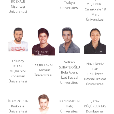
BOZKALE
Trakya
YEŞİLKURT
Nişantaşı
Üniversitesi
Çanakkale 18
Üniversitesi
Mart
Üniversitesi
Tolunay
Volkan
Nazlı Deniz
Sezgin TAVACI
KURU
ŞUBATLIOĞLU
TOP
Esenyurt
Muğla Sıtkı
Bolu Abant
Bolu İzzet
Üniversitesi.
Kocaman
İzet Baysal
Baysal Trakya
Üniversitesi
Üniversitesi
Üniversitesi
İslam ZORBA
Kadir MADEN
Şafak
Kırıkkale
Haliç
KÜÇÜKBEKTAŞ
Üniversitesi
Üniversitesi
Dumlupınar