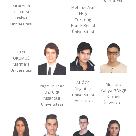
%50 Burslu
Siracettin
Mehmet Akif
YILDIRIM
ERİŞ
Trakya
Tekirdağ
Üniversitesi
Namık Kemal
Üniversitesi
Esra
OKUMUŞ
Marmara
Üniversitesi
Ali ÖĞE
Mustafa
Yağmur Lider
Nişantaşı
Yahya GÖKÇE
ÖZTÜRK
Üniversitesi
Kocaeli
Nişantaşı
%50 Burslu
Üniversitesi
Üniversitesi