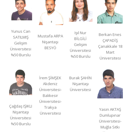
Yunus Can
Işıl Nur
Berkan Enes
Mustafa ARPA
SATILMIŞ
BİLGİLİ
ÇAPADİŞ
Nişantaşı
Gelişim
Gelişim
Çanakkale 18
BESYÖ
Üniversitesi
Üniversitesi
Mart
%50 Burslu
%50 Burslu
Üniversitesi
İrem ŞİMŞEK
Burak ŞAHİN
Akdeniz
Nişantaşı
Üniversitesi-
Üniversitesi
Balıkesir
Üniversitesi-
Çağdaş IŞIKLI
Trakya
Yasin AKTAŞ
Nişantaşı
Üniversitesi
Dumlupınar
Üniversitesi
Üniversitesi-
%50 Burslu
Muğla Sıtkı