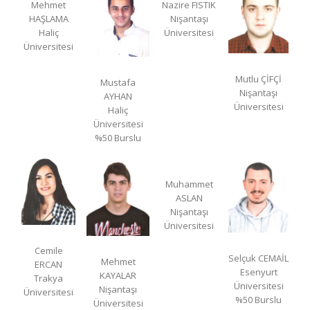
Mehmet
Nazire FISTIK
HAŞLAMA
Nişantaşı
Haliç
Üniversitesi
Üniversitesi
Mutlu ÇİFÇİ
Mustafa
Nişantaşı
AYHAN
Üniversitesi
Haliç
Üniversitesi
%50 Burslu
Muhammet
ASLAN
Nişantaşı
Üniversitesi
Cemile
Selçuk CEMAİL
Mehmet
ERCAN
Esenyurt
KAYALAR
Trakya
Üniversitesi
Nişantaşı
Üniversitesi
%50 Burslu
Üniversitesi