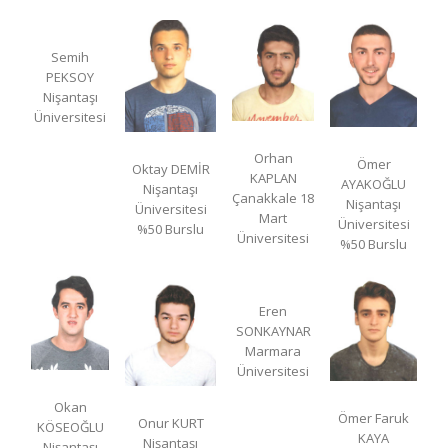
Semih
PEKSOY
Nişantaşı
Üniversitesi
Orhan
Ömer
Oktay DEMİR
KAPLAN
AYAKOĞLU
Nişantaşı
Çanakkale 18
Nişantaşı
Üniversitesi
Mart
Üniversitesi
%50 Burslu
Üniversitesi
%50 Burslu
Eren
SONKAYNAR
Marmara
Üniversitesi
Okan
Ömer Faruk
Onur KURT
KÖSEOĞLU
KAYA
Nişantaşı
Nişantaşı