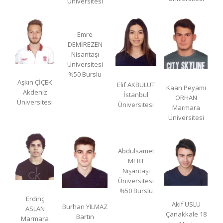
Üniversitesi
Emre
DEMİREZEN
Nisantaşı
Üniversitesi
%50 Burslu
Aşkın ÇİÇEK
Elif AKBULUT
Kaan Peyami
Akdeniz
İstanbul
ORHAN
Üniversitesi
Üniversitesi
Marmara
Üniversitesi
Abdulsamet
MERT
Nişantaşı
Üniversitesi
%50 Burslu
Erdinç
Akif USLU
Burhan YILMAZ
ASLAN
Çanakkale 18
Bartın
Marmara