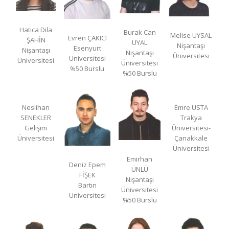
Hatica Dila
Burak Can
Melise UYSAL
Evren ÇAKICI
ŞAHİN
UYAL
Nişantaşı
Esenyurt
Nişantaşı
Nişantaşı
Üniversitesi
Üniversitesi
Üniversitesi
Üniversitesi
%50 Burslu
%50 Burslu
Neslihan
Emre USTA
SENEKLER
Trakya
Gelişim
Üniversitesi-
Üniversitesi
Çanakkale
Üniversitesi
Emirhan
Deniz Epem
ÜNLÜ
FİŞEK
Nişantaşı
Bartın
Üniversitesi
Üniversitesi
%50 Burslu