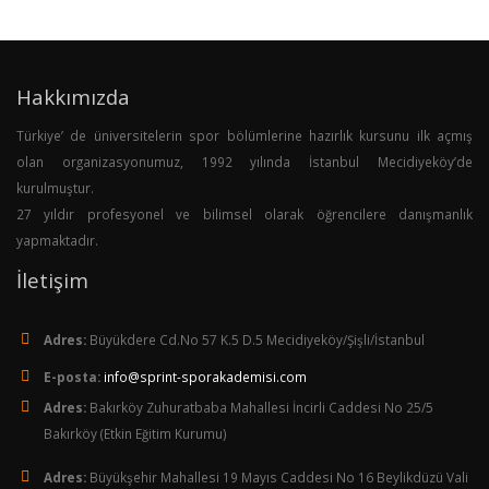
Hakkımızda
Türkiye’ de üniversitelerin spor bölümlerine hazırlık kursunu ilk açmış
olan organizasyonumuz, 1992 yılında İstanbul Mecidiyeköy’de
kurulmuştur.
27 yıldır profesyonel ve bilimsel olarak öğrencilere danışmanlık
yapmaktadır.
İletişim
Adres:
Büyükdere Cd.No 57 K.5 D.5 Mecidiyeköy/Şişli/İstanbul
E-posta:
info@sprint-sporakademisi.com
Adres:
Bakırköy Zuhuratbaba Mahallesi İncirli Caddesi No 25/5
Bakırköy (Etkin Eğitim Kurumu)
Adres:
Büyükşehir Mahallesi 19 Mayıs Caddesi No 16 Beylikdüzü Vali