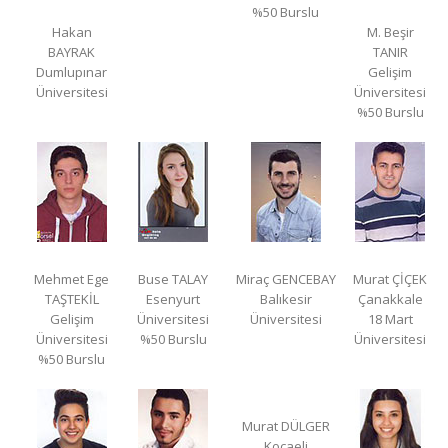
%50 Burslu
Hakan
M. Beşir
BAYRAK
TANIR
Dumlupınar
Gelişim
Üniversitesi
Üniversitesi
%50 Burslu
Mehmet Ege
Buse TALAY
Miraç GENCEBAY
Murat ÇİÇEK
TAŞTEKİL
Esenyurt
Balıkesir
Çanakkale
Gelişim
Üniversitesi
Üniversitesi
18 Mart
Üniversitesi
%50 Burslu
Üniversitesi
%50 Burslu
Murat DÜLGER
Kocaeli