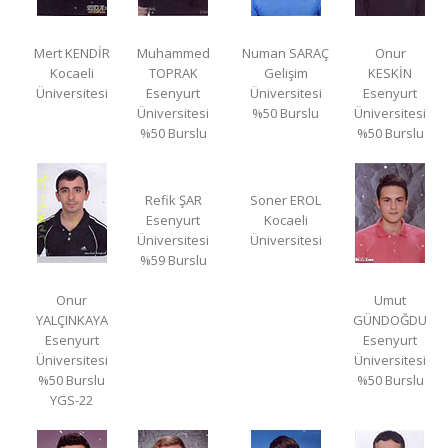
Mert KENDİR
Muhammed
Numan SARAÇ
Onur
Kocaeli
TOPRAK
Gelişim
KESKİN
Üniversitesi
Esenyurt
Üniversitesi
Esenyurt
Üniversitesi
%50 Burslu
Üniversitesi
%50 Burslu
%50 Burslu
Refik ŞAR
Soner EROL
Esenyurt
Kocaeli
Üniversitesi
Üniversitesi
%59 Burslu
Onur
Umut
YALÇINKAYA
GÜNDOĞDU
Esenyurt
Esenyurt
Üniversitesi
Üniversitesi
%50 Burslu
%50 Burslu
YGS-22