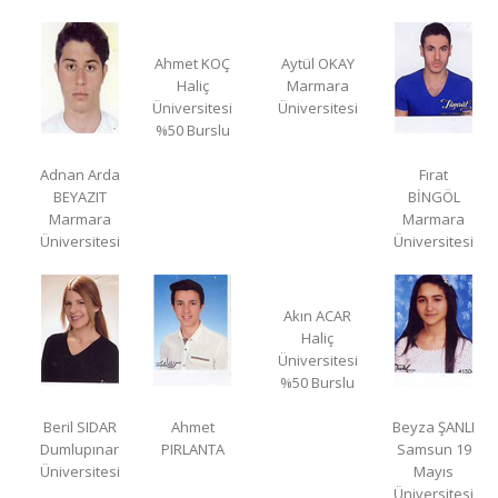
Ahmet KOÇ
Aytül OKAY
Haliç
Marmara
Üniversitesi
Üniversitesi
%50 Burslu
Adnan Arda
Fırat
BEYAZIT
BİNGÖL
Marmara
Marmara
Üniversitesi
Üniversitesi
Akın ACAR
Haliç
Üniversitesi
%50 Burslu
Beril SIDAR
Ahmet
Beyza ŞANLI
Dumlupınar
PIRLANTA
Samsun 19
Üniversitesi
Mayıs
Üniversitesi