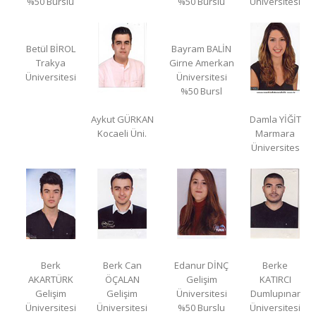
%50 Burslu
%50 Burslu
Üniversitesi
Betül BİROL
Bayram BALİN
Trakya
Girne Amerkan
Üniversitesi
Üniversitesi
%50 Bursl
Aykut GÜRKAN
Damla YİĞİT
Kocaeli Üni.
Marmara
Üniversites
Berk
Berk Can
Edanur DİNÇ
Berke
AKARTÜRK
ÖÇALAN
Gelişim
KATIRCI
Gelişim
Gelişim
Üniversitesi
Dumlupınar
Üniversitesi
Üniversitesi
%50 Burslu
Üniversitesi