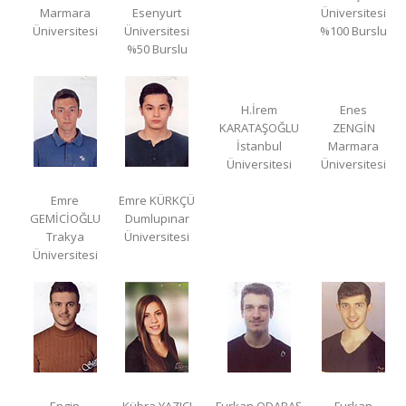
Marmara
Esenyurt
Üniversitesi
Üniversitesi
Üniversitesi
%100 Burslu
%50 Burslu
H.İrem
Enes
KARATAŞOĞLU
ZENGİN
İstanbul
Marmara
Üniversitesi
Üniversitesi
Emre
Emre KÜRKÇÜ
GEMİCİOĞLU
Dumlupınar
Trakya
Üniversitesi
Üniversitesi