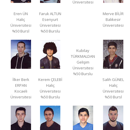
Üniversitesi
Eren ÜN
Faruk ALTUN
Merve BİLİR
Haliç
Esenyurt
Balıkesir
Üniversitesi
Üniversitesi
Üniversitesi
%50 Bursl
%50 Burslu
Kubilay
TÜRKMALDAN
Gelişim
Üniversitesi
%50 Burslu
İlker Berk
Kerem ÇELEBİ
Salih GÜNEL
ERPAN
Haliç
Haliç
Kocaeli
Üniversitesi
Üniversitesi
Üniversitesi
%50 Burslu
%50 Bursl