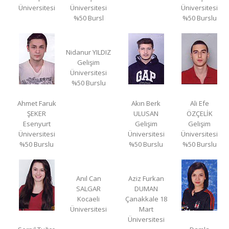
Üniversitesi
Üniversitesi
Üniversitesi
%50 Bursl
%50 Burslu
Nidanur YILDIZ
Gelişim
Üniversitesi
%50 Burslu
Ahmet Faruk
Akın Berk
Ali Efe
ŞEKER
ULUSAN
ÖZÇELİK
Esenyurt
Gelişim
Gelişim
Üniversitesi
Üniversitesi
Üniversitesi
%50 Burslu
%50 Burslu
%50 Burslu
Anıl Can
Aziz Furkan
SALGAR
DUMAN
Kocaeli
Çanakkale 18
Üniversitesi
Mart
Üniversitesi