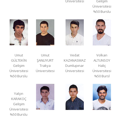
Üniversitesi
Gelişim
Üniversitesi
%50 Burslu
Umut
Umut
Vedat
Volkan
GÜLTEKİN
ŞANLIYURT
KAZANASMAZ
ALTUNSOY
Gelişim
Trakya
Dumlupınar
Haliç
Üniversitesi
Üniversitesi
Üniversitesi
Üniversitesi
%50 Burslu
%50 Bursl
Yalçın
KARAKOÇ
Gelişim
Üniversitesi
%50 Burslu