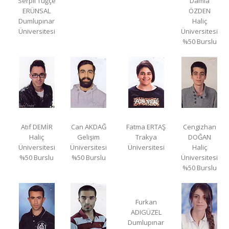
Serpil Tuğçe
Damla
ERÜNSAL
ÖZDEN
Dumlupınar
Haliç
Üniversitesi
Üniversitesi
%50 Burslu
Atıf DEMİR
Can AKDAĞ
Fatma ERTAŞ
Cengizhan
Haliç
Gelişim
Trakya
DOĞAN
Üniversitesi
Üniversitesi
Üniversitesi
Haliç
%50 Burslu
%50 Burslu
Üniversitesi
%50 Burslu
Furkan
ADIGÜZEL
Dumlupınar