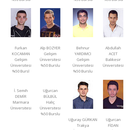
Furkan
Alp BOZYER
Behnur
Abdullah
KOCAMAN
Gelişim
YARDIMCI
ACET
Gelişim
Üniversitesi
Gelişim
Balıkesir
Üniversitesi
%50 Burslu
Üniversitesi
Üniversitesi
%50 Bursl
%50 Burslu
İ. Semih
Uğurcan
DEMİR
BÜLBÜL
Marmara
Haliç
Üniversitesi
Üniversitesi
%50 Burslu
Uğuray GÜRKAN
Uğurcan
Trakya
FİDAN