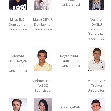
Üniversitesi
Miraç ELÇİ
Murat DEMİR
Neslihan
Dumlupınar
Dumlupınar
DAĞLU
Üniversitesi
Üniversitesi
Gelişim
Üniversitesi
%50 Burslu
Mustafa
Beyza KIRMIZI
Ertan KAÇAN
Dumlupınar
İstanbul
Üniversitesi
Üniversitesi
Mehmet Tuna
Mert BÜYÜK
AKSÖZ
Trakya
Spor Lisesi
Üniversitesi
Ozan ÇAPAN