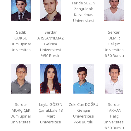
Feride SEZEN
Zonguldak
Karaelmas
Üniversitesi
Sadık
Serdar
Sercan
GÖKSU
ARSLANYILMAZ
DEMİR
Dumlupınar
Gelişim
Gelişim
Üniversitesi
Üniversitesi
Üniversitesi
%50 Burslu
%50 Burslu
Serdar
Leyla GÖZEN
Zeki Can DOĞRU
Serdar
MORÇİÇEK
Çanakkale 18
Gelişim
TARHAN
Dumlupınar
Mart
Üniversitesi
Haliç
Üniversitesi
Üniversitesi
%50 Burslu
Üniversitesi
%50 Burslu