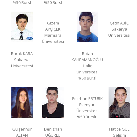
%50 Bursl
%50 Bursl
Gizem
Çetin ABİÇ
AYÇİÇEK
Sakarya
Marmara
Üniversitesi
Üniversitesi
Burak KARA
Botan
Sakarya
KAHRAMANOĞLU
Üniversitesi
Haliç
Üniversitesi
%50 Bursl
Emirhan ERTÜRK
Esenyurt
Üniversitesi
%50 Burslu
Gülşennur
Denizhan
Hatice GÜL
ALTAN
UĞURLU
Gelişim