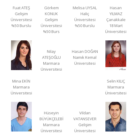
Fuat ATEŞ
Görkem
Melisa UYSAL
Hasan
Gelişim
KONUK
Haliç
YILMAZ
Üniversitesi
Gelişim
Üniversitesi
Çanakkale
%50 Burslu
Üniversitesi
%50 Burslu
18 Mart
%50 Burs
Üniversitesi
Nilay
Hasan DOĞAN
ATEŞOĞLU
Namık Kemal
Marmara
Üniversitesi
Üniversitesi
Mina EKİN
Selin KILIÇ
Marmara
Marmara
Üniversitesi
Üniversitesi
Hüseyin
Vildan
BÜYÜKÇELEBİ
VATANSEVER
Marmara
Gelişim
Üniversitesi
Üniversitesi