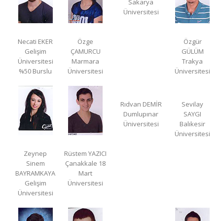
Sakarya
Üniversitesi
Necati EKER
Özge
Özgür
Gelişim
ÇAMURCU
GÜLÜM
Üniversitesi
Marmara
Trakya
%50 Burslu
Üniversitesi
Üniversitesi
Rıdvan DEMİR
Sevilay
Dumlupınar
SAYGI
Üniversitesi
Balıkesir
Üniversitesi
Zeynep
Rüstem YAZICI
Sinem
Çanakkale 18
BAYRAMKAYA
Mart
Gelişim
Üniversitesi
Üniversitesi