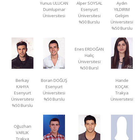
Yunus ULUCAN
Alper SOYSAL
Aydın
Dumlupınar
Esenyurt
YILDIRIM
Üniversitesi
Üniversitesi
Gelişim
%50 Burslu
Üniversitesi
%50 Burslu
Enes ERDOĞAN
Haliç
Üniversitesi
%50 Bursl
Berkay
Boran DOĞUŞ
Hande
KAHYA
Esenyurt
KOÇAK
Esenyurt
Üniversitesi
Trakya
Üniversitesi
%50 Burslu
Üniversitesi
%50 Burslu
Oğuzhan
VARLIK
Trakya