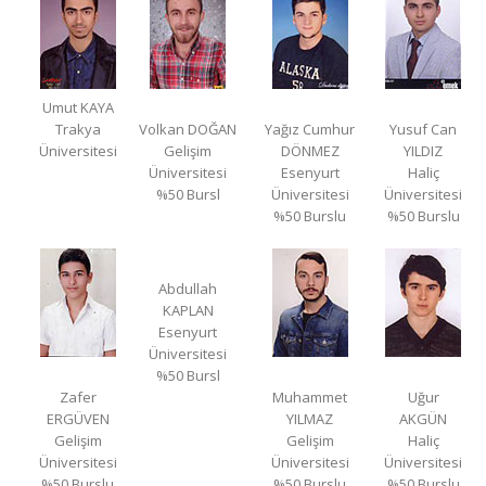
Umut KAYA
Trakya
Volkan DOĞAN
Yağız Cumhur
Yusuf Can
Üniversitesi
Gelişim
DÖNMEZ
YILDIZ
Üniversitesi
Esenyurt
Haliç
%50 Bursl
Üniversitesi
Üniversitesi
%50 Burslu
%50 Burslu
Abdullah
KAPLAN
Esenyurt
Üniversitesi
%50 Bursl
Zafer
Muhammet
Uğur
ERGÜVEN
YILMAZ
AKGÜN
Gelişim
Gelişim
Haliç
Üniversitesi
Üniversitesi
Üniversitesi
%50 Burslu
%50 Burslu
%50 Burslu