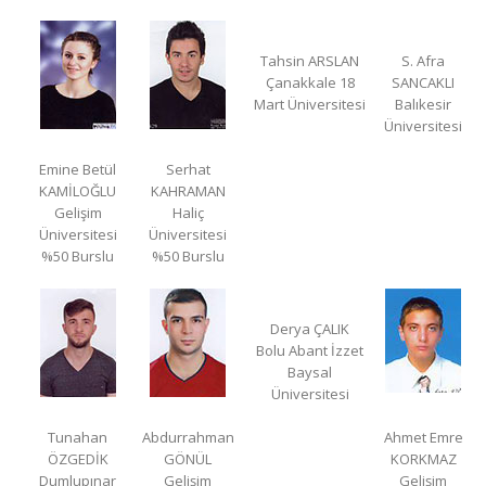
Tahsin ARSLAN
S. Afra
Çanakkale 18
SANCAKLI
Mart Üniversitesi
Balıkesir
Üniversitesi
Emine Betül
Serhat
KAMİLOĞLU
KAHRAMAN
Gelişim
Haliç
Üniversitesi
Üniversitesi
%50 Burslu
%50 Burslu
Derya ÇALIK
Bolu Abant İzzet
Baysal
Üniversitesi
Tunahan
Abdurrahman
Ahmet Emre
ÖZGEDİK
GÖNÜL
KORKMAZ
Dumlupınar
Gelişim
Gelişim