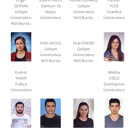
Engin
Kübra YAZICI
Furkan ODABAŞ
Furkan
SEYHAN
Samsun 19
Gelişim
YÜCE
Gelişim
Mayıs
Üniversitesi
İstanbul
Üniversitesi
Üniversitesi
%50 Burslu
Üniversitesi
%50 Burslu
Fetih AKGÜL
Fırat ÖNDER
Gelişim
Gelişim
Üniversitesi
Üniversitesi
%50 Burslu
%50 Burslu
Kudret
Meliha
YAVER
OĞUZ
Trakya
Dumlupınar
Üniversitesi
Üniversitesi