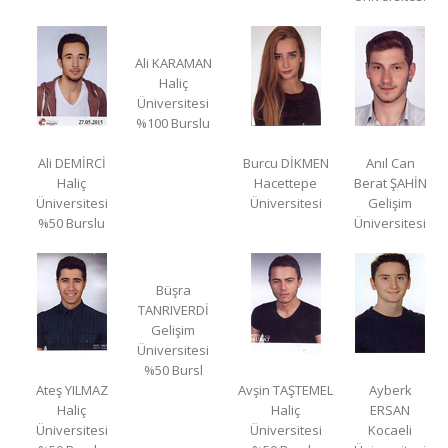
Ali KARAMAN
Haliç
Üniversitesi
%100 Burslu
Ali DEMİRCİ
Burcu DİKMEN
Anıl Can
Haliç
Hacettepe
Berat ŞAHİN
Üniversitesi
Üniversitesi
Gelişim
%50 Burslu
Üniversitesi
Büşra
TANRIVERDİ
Gelişim
Üniversitesi
%50 Bursl
Ateş YILMAZ
Avşin TAŞTEMEL
Ayberk
Haliç
Haliç
ERSAN
Üniversitesi
Üniversitesi
Kocaeli