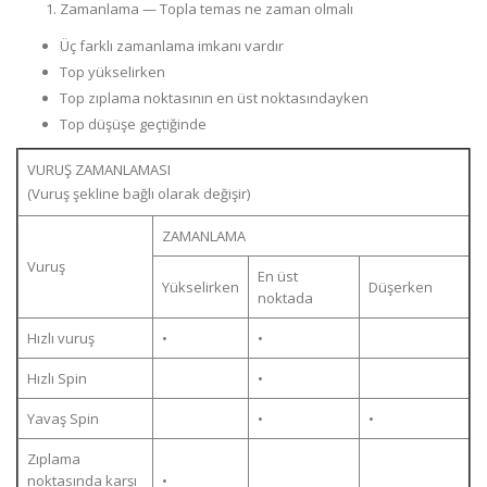
Zamanlama — Topla temas ne zaman olmalı
Üç farklı zamanlama imkanı vardır
Top yükselirken
Top zıplama noktasının en üst noktasındayken
Top düşüşe geçtiğinde
VURUŞ ZAMANLAMASI
(Vuruş şekline bağlı olarak değişir)
ZAMANLAMA
Vuruş
En üst
Yükselirken
Düşerken
noktada
Hızlı vuruş
•
•
Hızlı Spin
•
Yavaş Spin
•
•
Zıplama
noktasında karşı
•