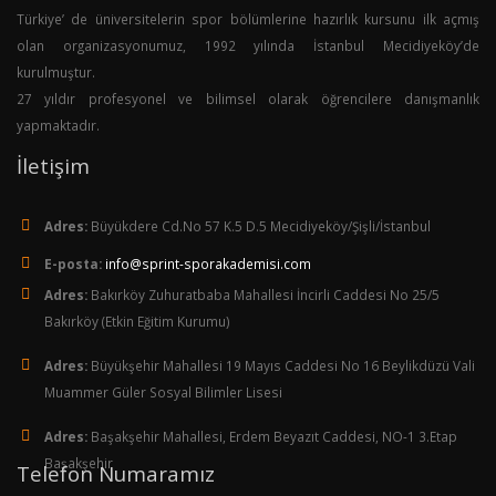
Türkiye’ de üniversitelerin spor bölümlerine hazırlık kursunu ilk açmış
olan organizasyonumuz, 1992 yılında İstanbul Mecidiyeköy’de
kurulmuştur.
27 yıldır profesyonel ve bilimsel olarak öğrencilere danışmanlık
yapmaktadır.
İletişim
Adres:
Büyükdere Cd.No 57 K.5 D.5 Mecidiyeköy/Şişli/İstanbul
E-posta:
info@sprint-sporakademisi.com
Adres:
Bakırköy Zuhuratbaba Mahallesi İncirli Caddesi No 25/5
Bakırköy (Etkin Eğitim Kurumu)
Adres:
Büyükşehir Mahallesi 19 Mayıs Caddesi No 16 Beylikdüzü Vali
Muammer Güler Sosyal Bilimler Lisesi
Adres:
Başakşehir Mahallesi, Erdem Beyazıt Caddesi, NO-1 3.Etap
Başakşehir
Telefon Numaramız