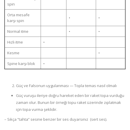
spin
Orta mesafe
•
•
karşı spin
Normal itme
•
•
Hızlı itme
•
Kesme
•
Spine karşı blok
•
Güç ve Falsonun uygulanması — Topla temas nasıl olmalı
Güç vuruşu ileriye doğru hareket eden bir raket topa vurduğu
zaman olur. Bunun bir örneği topu raket üzerinde zıplatmak
için topa vurma şeklidir.
– Sıkça “tahta” sesine benzer bir ses duyarsınız (sert ses).