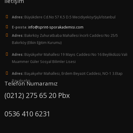
İletişim
Adres:
Büyükdere Cd.No 57 K.5 D.5 Mecidiyeköy/Şişli/İstanbul
E-posta:
info@sprint-sporakademisi.com
Adres:
Bakırköy Zuhuratbaba Mahallesi İncirli Caddesi No 25/5
Bakırköy (Etkin Eğitim Kurumu)
Adres:
Büyükşehir Mahallesi 19 Mayıs Caddesi No 16 Beylikdüzü Vali
Muammer Güler Sosyal Bilimler Lisesi
Adres:
Başakşehir Mahallesi, Erdem Beyazıt Caddesi, NO-1 3.Etap
Başakşehir
Telefon Numaramız
(0212) 275 65 20 Pbx
0536 410 6231