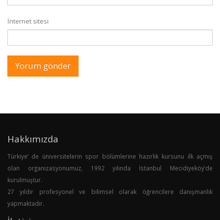
İnternet sitesi
Hakkımızda
Türkiye’ de üniversitelerin spor bölümlerine hazırlık kursunu ilk açmış
olan organizasyonumuz, 1992 yılında İstanbul Mecidiyeköy’de
kurulmuştur.
27 yıldır profesyonel ve bilimsel olarak öğrencilere danışmanlık
yapmaktadır.