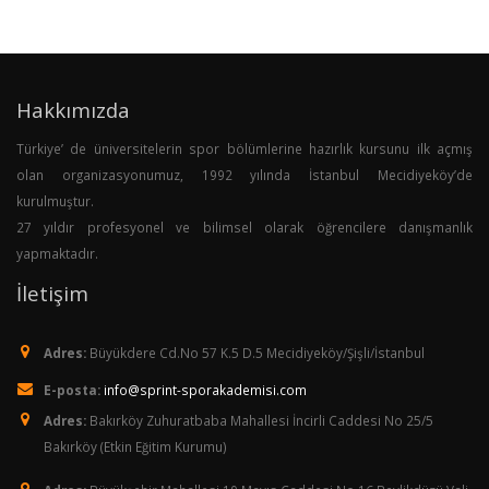
Hakkımızda
Türkiye’ de üniversitelerin spor bölümlerine hazırlık kursunu ilk açmış
olan organizasyonumuz, 1992 yılında İstanbul Mecidiyeköy’de
kurulmuştur.
27 yıldır profesyonel ve bilimsel olarak öğrencilere danışmanlık
yapmaktadır.
İletişim
Adres:
Büyükdere Cd.No 57 K.5 D.5 Mecidiyeköy/Şişli/İstanbul
E-posta:
info@sprint-sporakademisi.com
Adres:
Bakırköy Zuhuratbaba Mahallesi İncirli Caddesi No 25/5
Bakırköy (Etkin Eğitim Kurumu)