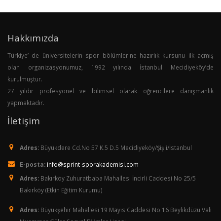
Hakkımızda
Türkiye’ de üniversitelerin spor bölümlerine hazırlık kursunu ilk açmış
olan organizasyonumuz, 1992 yılında İstanbul Mecidiyeköy’de
kurulmuştur.
27 yıldır profesyonel ve bilimsel olarak öğrencilere danışmanlık
yapmaktadır.
İletişim
Adres:
Büyükdere Cd.No 57 K.5 D.5 Mecidiyeköy/Şişli/İstanbul
E-posta:
info@sprint-sporakademisi.com
Adres:
Bakırköy Zuhuratbaba Mahallesi İncirli Caddesi No 25/5
Bakırköy (Etkin Eğitim Kurumu)
Adres:
Büyükşehir Mahallesi 19 Mayıs Caddesi No 16 Beylikdüzü Vali