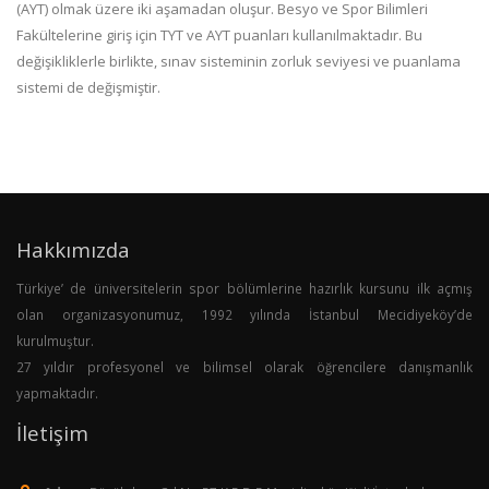
(AYT) olmak üzere iki aşamadan oluşur. Besyo ve Spor Bilimleri
Fakültelerine giriş için TYT ve AYT puanları kullanılmaktadır. Bu
değişikliklerle birlikte, sınav sisteminin zorluk seviyesi ve puanlama
sistemi de değişmiştir.
Hakkımızda
Türkiye’ de üniversitelerin spor bölümlerine hazırlık kursunu ilk açmış
olan organizasyonumuz, 1992 yılında İstanbul Mecidiyeköy’de
kurulmuştur.
27 yıldır profesyonel ve bilimsel olarak öğrencilere danışmanlık
yapmaktadır.
İletişim