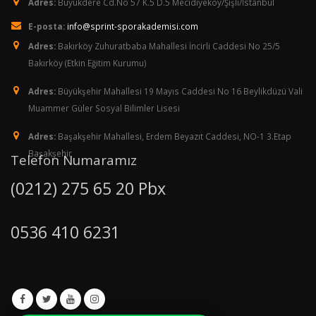
Adres:
Büyükdere Cd.No 57 K.5 D.5 Mecidiyeköy/Şişli/İstanbul
E-posta:
info@sprint-sporakademisi.com
Adres:
Bakırköy Zuhuratbaba Mahallesi İncirli Caddesi No 25/5
Bakırköy (Etkin Eğitim Kurumu)
Adres:
Büyükşehir Mahallesi 19 Mayıs Caddesi No 16 Beylikdüzü Vali
Muammer Güler Sosyal Bilimler Lisesi
Adres:
Başakşehir Mahallesi, Erdem Beyazıt Caddesi, NO-1 3.Etap
Başakşehir
Telefon Numaramız
(0212) 275 65 20 Pbx
0536 410 6231